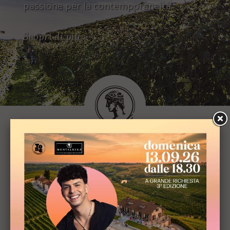
passione per la contemporaneità.
Scopri di più
>
Le basi della nostra
filosofia produttiva.
I tanti anni di storia ed esperienza ci